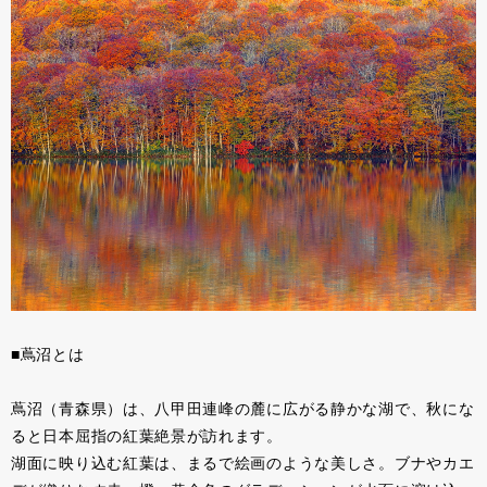
■蔦沼とは
蔦沼（青森県）は、八甲田連峰の麓に広がる静かな湖で、秋にな
ると日本屈指の紅葉絶景が訪れます。
湖面に映り込む紅葉は、まるで絵画のような美しさ。ブナやカエ