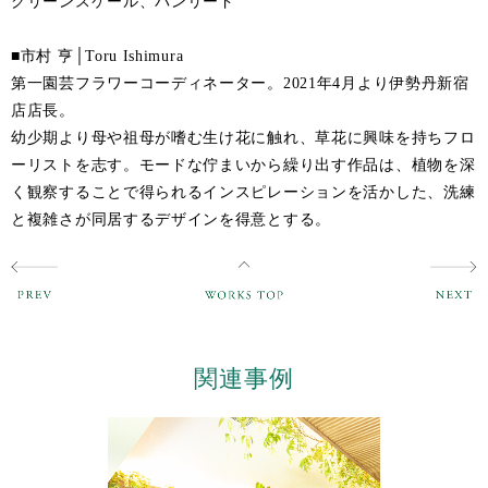
グリーンスケール、パンリード
■市村 亨│Toru Ishimura
第一園芸フラワーコーディネーター。2021年4月より伊勢丹新宿
店店長。
幼少期より母や祖母が嗜む生け花に触れ、草花に興味を持ちフロ
ーリストを志す。モードな佇まいから繰り出す作品は、植物を深
く観察することで得られるインスピレーションを活かした、洗練
と複雑さが同居するデザインを得意とする。
関連事例