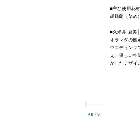
■主な使用花
胡蝶蘭（染め
■久米井 夏美│Na
オランダの国家認定
ウエディング
え、優しい空
かしたデザイ