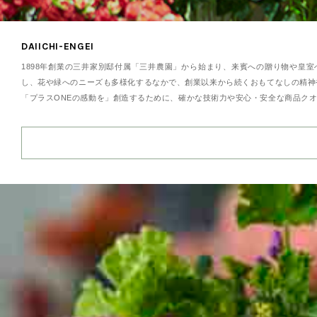
DAIICHI-ENGEI
1898年創業の三井家別邸付属「三井農園」から始まり、来賓への贈り物や皇
し、花や緑へのニーズも多様化するなかで、創業以来から続くおもてなしの精神
「プラスONEの感動を」創造するために、確かな技術力や安心・安全な商品ク