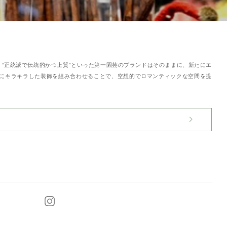
 “正統派で伝統的かつ上質”といった第一園芸のブランドはそのままに、新たにエ
うにキラキラした装飾を組み合わせることで、空想的でロマンティックな空間を提