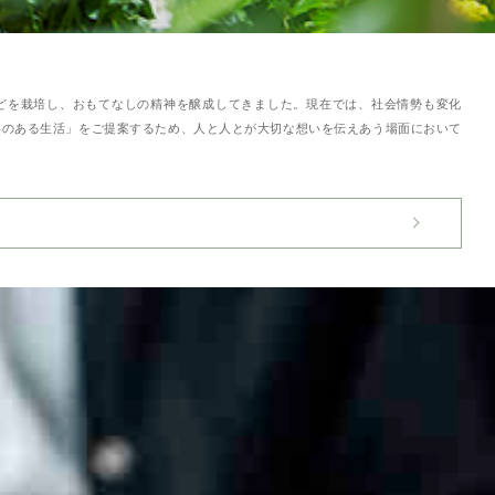
などを栽培し、おもてなしの精神を醸成してきました。現在では、社会情勢も変化
いのある生活」をご提案するため、人と人とが大切な想いを伝えあう場面において