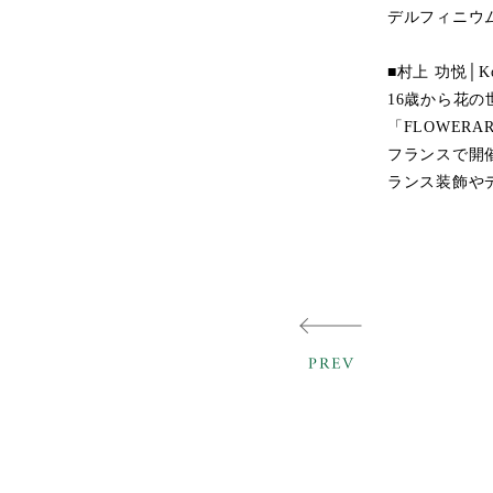
デルフィニウ
■村上 功悦│Koe
16歳から花
「FLOWERAR
フランスで開
ランス装飾や