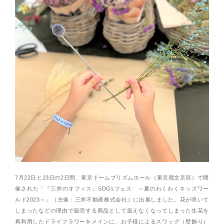
7月22日と23日の2日間、東京ドームプリズムホール（東京都文京区）で開
催された「『三井のオフィス』SDGsフェス ～夏のわくわくキッズワー
ルド2023～」（主催：三井不動産株式会社）に出展しました。花が咲いて
しまったなどの理由で販売する商品として扱えなくなってしまった生花を
再利用したドライフラワーをメインに、お子様によるスワッグ（壁飾り）