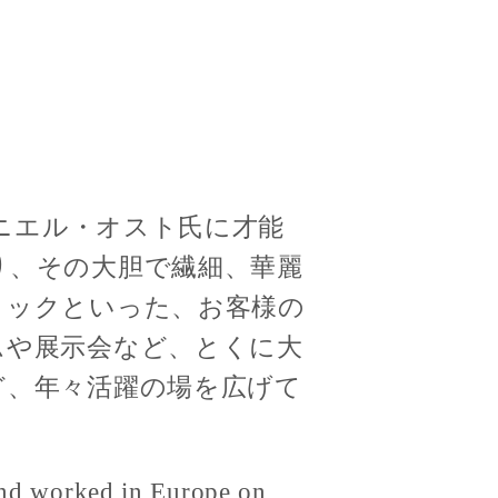
ダニエル・オスト氏に才能
り、その大胆で繊細、華麗
ィックといった、お客様の
ムや展示会など、とくに大
ど、年々活躍の場を広げて
and worked in Europe on