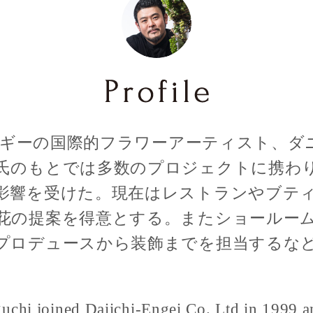
ベルギーの国際的フラワーアーティスト、
氏のもとでは多数のプロジェクトに携わ
影響を受けた。現在はレストランやブテ
花の提案を得意とする。またショールー
プロデュースから装飾までを担当するな
uchi joined Daiichi-Engei Co.,Ltd in 1999 