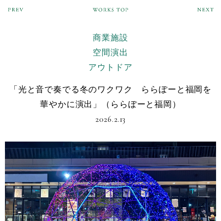
商業施設
空間演出
アウトドア
「光と音で奏でる冬のワクワク ららぽーと福岡を
華やかに演出」（ららぽーと福岡）
2026.2.13