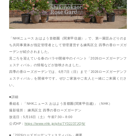
「NHKニュース おはよう首都圏（関東甲信越）」で、第一園芸みどりのま
ち共同事業体が指定管理者として管理運営する練馬区立 四季の香ローズガ
ーデンが紹介されました。
見ごろを迎えている春のバラや開催中のイベント「2026ローズガーデンフ
ェスティバル」の情報などが放映されました。
四季の香ローズガーデンでは、6月7日（日）まで「2026ローズガーデンフ
ェスティバル」を開催中です。ぜひご家族やご友人と一緒にご来園くださ
い。
■詳細
番組名：「NHKニュース おはよう首都圏(関東甲信越)」（NHK）
撮影場所： 練馬区立 四季の香ローズガーデン
放送日：5月16日（土） 午前7:30～8:00
公式HP：
https://www.nhk.jp/g/ts/7Y32J37JQN/
■「2026ローズガーデンフェスティバル」概要