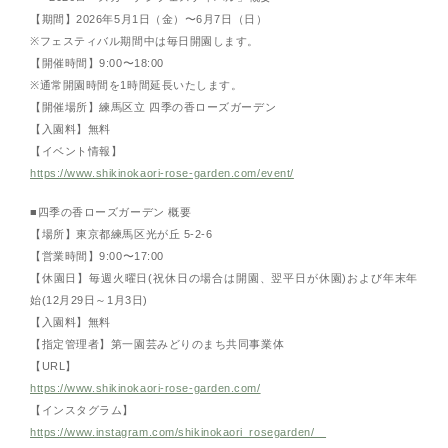
【期間】2026年5月1日（金）〜6月7日（日）
※フェスティバル期間中は毎日開園します。
【開催時間】9:00〜18:00
※通常開園時間を1時間延長いたします。
【開催場所】練馬区立 四季の香ローズガーデン
【入園料】無料
【イベント情報】
https://www.shikinokaori-rose-garden.com/event/
■四季の香ローズガーデン 概要
【場所】東京都練馬区光が丘 5-2-6
【営業時間】9:00〜17:00
【休園日】毎週火曜日(祝休日の場合は開園、翌平日が休園)および年末年
始(12月29日～1月3日)
【入園料】無料
【指定管理者】第一園芸みどりのまち共同事業体
【URL】
https://www.shikinokaori-rose-garden.com/
【インスタグラム】
https://www.instagram.com/shikinokaori_rosegarden/