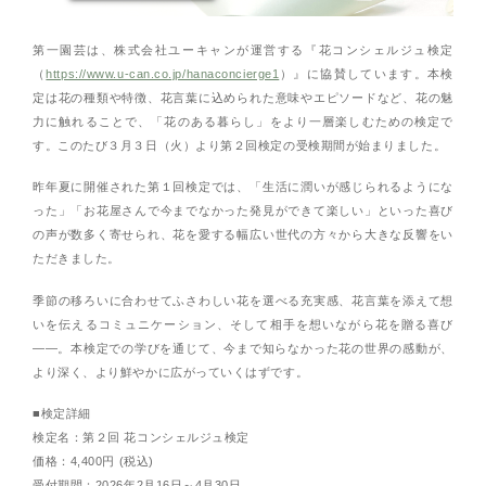
第一園芸は、株式会社ユーキャンが運営する『花コンシェルジュ検定
（
https://www.u-can.co.jp/hanaconcierge1
）』に協賛しています。本検
定は花の種類や特徴、花言葉に込められた意味やエピソードなど、花の魅
力に触れることで、「花のある暮らし」をより一層楽しむための検定で
す。このたび３月３日（火）より第２回検定の受検期間が始まりました。
昨年夏に開催された第１回検定では、「生活に潤いが感じられるようにな
った」「お花屋さんで今までなかった発見ができて楽しい」といった喜び
の声が数多く寄せられ、花を愛する幅広い世代の方々から大きな反響をい
ただきました。
季節の移ろいに合わせてふさわしい花を選べる充実感、花言葉を添えて想
いを伝えるコミュニケーション、そして相手を想いながら花を贈る喜び
――。本検定での学びを通じて、今まで知らなかった花の世界の感動が、
より深く、より鮮やかに広がっていくはずです。
■検定詳細
検定名：第２回 花コンシェルジュ検定
価格：4,400円 (税込)
受付期間：2026年2月16日～4月30日