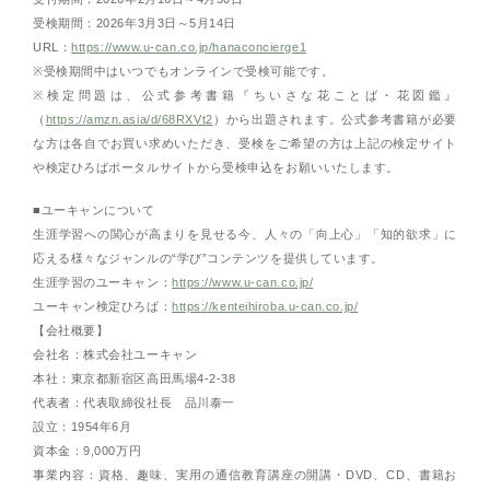
受検期間：2026年3月3日～5月14日
URL：
https://www.u-can.co.jp/hanaconcierge1
※受検期間中はいつでもオンラインで受検可能です。
※検定問題は、公式参考書籍『ちいさな花ことば・花図鑑』
（
https://amzn.asia/d/68RXVt2
）から出題されます。公式参考書籍が必要
な方は各自でお買い求めいただき、受検をご希望の方は上記の検定サイト
や検定ひろばポータルサイトから受検申込をお願いいたします。
■ユーキャンについて
生涯学習への関心が高まりを見せる今、人々の「向上心」「知的欲求」に
応える様々なジャンルの“学び”コンテンツを提供しています。
生涯学習のユーキャン：
https://www.u-can.co.jp/
ユーキャン検定ひろば：
https://kenteihiroba.u-can.co.jp/
【会社概要】
会社名：株式会社ユーキャン
本社：東京都新宿区高田馬場4-2-38
代表者：代表取締役社長 品川泰一
設立：1954年6月
資本金：9,000万円
事業内容：資格、趣味、実用の通信教育講座の開講・DVD、CD、書籍お