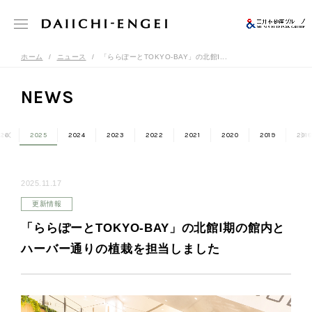
ホーム
ニュース
「ららぽーとTOKYO-BAY」の北館Ⅰ...
NEWS
26
2025
2024
2023
2022
2021
2020
2019
2018
2025.11.17
更新情報
「ららぽーとTOKYO-BAY」の北館Ⅰ期の館内と
ハーバー通りの植栽を担当しました