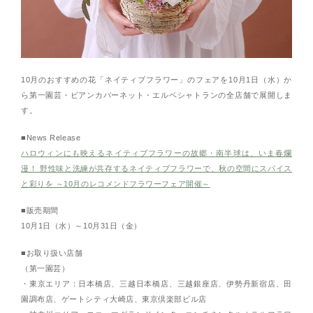
10月のおすすめの花「ネイティブフラワー」のフェアを10月1日（水）か
ら第一園芸・ビアンカバーネット・エルベシャトランの全店舗で展開しま
す。
■News Release
ハロウィンにも映えるネイティブフラワーの故郷・南半球は、いま春爛
漫！ 野性味と洗練が共存するネイティブフラワーで、秋の空間にスパイス
と彩りを ～10月のレコメンドフラワーフェア開催～
■販売期間
10月1日（水）～10月31日（金）
■お取り扱い店舗
（第一園芸）
・東京エリア：日本橋店、三越日本橋店、三越銀座店、伊勢丹新宿店、田
園調布店、ゲートシティ大崎店、東京倶楽部ビル店