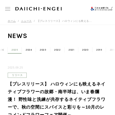
ホーム
ニュース
【プレスリリース】 ハロウィンにも映える...
NEWS
026
2025
2024
2023
2022
2021
2020
2019
201
2025.09.25
リリース
【プレスリリース】 ハロウィンにも映えるネイ
ティブフラワーの故郷・南半球は、いま春爛
漫！ 野性味と洗練が共存するネイティブフラワ
ーで、秋の空間にスパイスと彩りを～10月のレ
コメンドフラワーフェア開催～