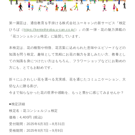
第一園芸は、通信教育を手掛ける株式会社ユーキャンの新サービス『検定
ひろば（
https://kenteihiroba.u-can.co.jp/
）』の第一弾・花の魅力満載の
『花コンシェルジュ検定』に協賛しています。
本検定は、花の種類や特徴、花言葉に込められた意味やエピソードなどの
知識を問う検定。趣味として気軽にお花の魅力を楽しみたい方、教養とし
ての知識を身につけたい方はもちろん、フラワーショップなどにお勤めの
方にも、とてもお勧めです。
折々にふさわしい花を選べる充実感、花を通じたコミュニケーション、大
切な人に贈る喜び。
今まで知らなかった花の世界や感動を、もっと豊かに感じてみませんか？
■検定詳細
検定名：花コンシェルジュ検定
価格：4,400円 (税込)
受付期間：2025年6月3日～8月31日
受検期間：2025年8月7日～9月9日