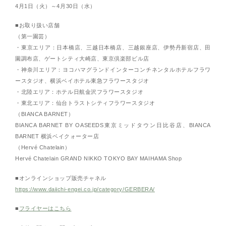
4月1日（火）～4月30日（水）
■お取り扱い店舗
（第一園芸）
・東京エリア：日本橋店、三越日本橋店、三越銀座店、伊勢丹新宿店、田
園調布店、ゲートシティ大崎店、東京倶楽部ビル店
・神奈川エリア：ヨコハマグランドインターコンチネンタルホテルフラワ
ースタジオ、横浜ベイホテル東急フラワースタジオ
・北陸エリア：ホテル日航金沢フラワースタジオ
・東北エリア：仙台トラストシティフラワースタジオ
（BIANCA BARNET）
BIANCA BARNET BY OASEEDS東京ミッドタウン日比谷店、BIANCA
BARNET 横浜ベイクォーター店
（Hervé Chatelain）
Hervé Chatelain GRAND NIKKO TOKYO BAY MAIHAMA Shop
■オンラインショップ販売チャネル
https://www.daiichi-engei.co.jp/category/GERBERA/
■
フライヤーはこちら