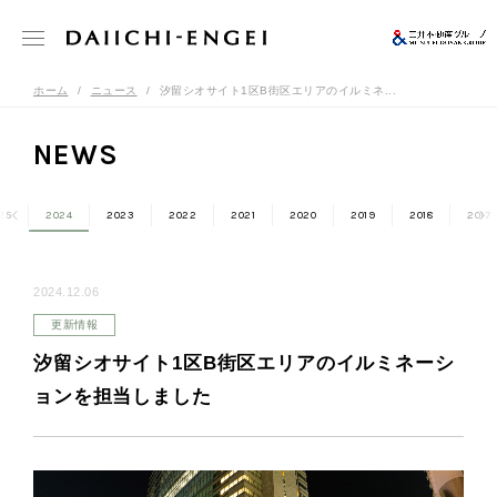
ホーム
ニュース
汐留シオサイト1区B街区エリアのイルミネ...
NEWS
25
2024
2023
2022
2021
2020
2019
2018
2017
2024.12.06
更新情報
汐留シオサイト1区B街区エリアのイルミネーシ
ョンを担当しました