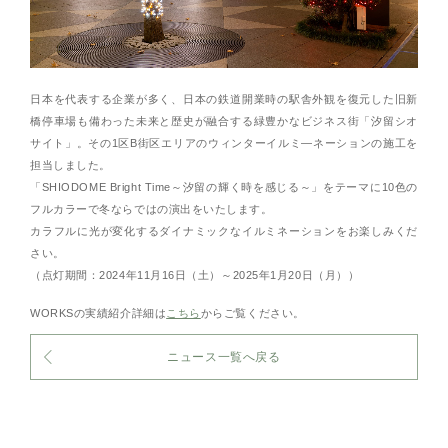
日本を代表する企業が多く、日本の鉄道開業時の駅舎外観を復元した旧新
橋停車場も備わった未来と歴史が融合する緑豊かなビジネス街「汐留シオ
サイト」。その1区B街区エリアのウィンターイルミ―ネーションの施工を
担当しました。
「SHIODOME Bright Time～汐留の輝く時を感じる～」をテーマに10色の
フルカラーで冬ならではの演出をいたします。
カラフルに光が変化するダイナミックなイルミネーションをお楽しみくだ
さい。
（点灯期間：2024年11月16日（土）～2025年1月20日（月））
WORKSの実績紹介詳細は
こちら
からご覧ください。
ニュース一覧へ戻る