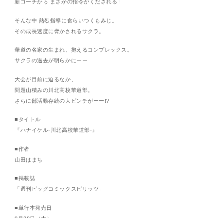
新コーチから まさかの指令がくだされる!!
そんな中 熱烈指導に食らいつくもみじ。
その成長速度に脅かされるサクラ。
華道の名家の生まれ、抱えるコンプレックス。
サクラの過去が明らかにーー
大会が目前に迫るなか、
問題山積みの川北高校華道部。
さらに部活動存続の大ピンチがーー!?
■タイトル
『ハナイケル-川北高校華道部-』
■作者
山田はまち
■掲載誌
「週刊ビッグコミックスピリッツ」
■単行本発売日