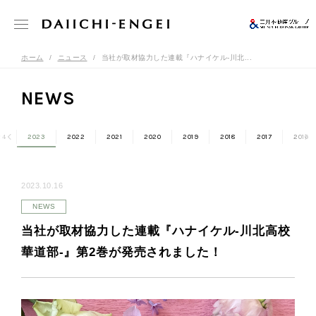
ホーム
ニュース
当社が取材協力した連載『ハナイケル-川北...
NEWS
24
2023
2022
2021
2020
2019
2018
2017
2016
2023.10.16
NEWS
当社が取材協力した連載『ハナイケル-川北高校
華道部-』第2巻が発売されました！