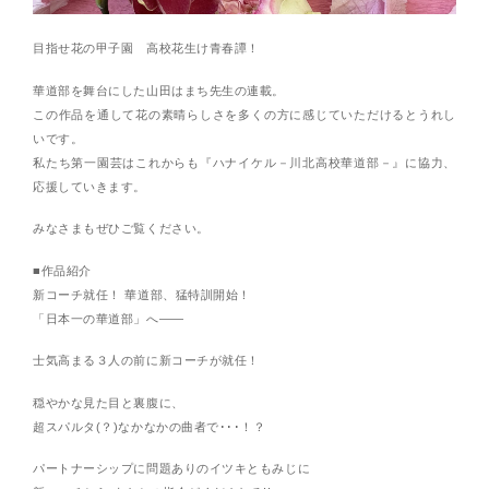
目指せ花の甲子園 高校花生け青春譚！
華道部を舞台にした山田はまち先生の連載。
この作品を通して花の素晴らしさを多くの方に感じていただけるとうれし
いです。
私たち第一園芸はこれからも『ハナイケル－川北高校華道部－』に協力、
応援していきます。
みなさまもぜひご覧ください。
■作品紹介
新コーチ就任！ 華道部、猛特訓開始！
「日本一の華道部」へ――
士気高まる３人の前に新コーチが就任！
穏やかな見た目と裏腹に、
超スパルタ(？)なかなかの曲者で･･･！？
パートナーシップに問題ありのイツキともみじに