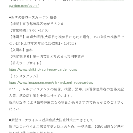
garden.com/event/
■四季の香ローズガーデン 概要
【場所】東京都練馬区光が丘 5-2-6
【営業時間】9:00〜17:00
【休園日】毎週火曜日(火曜日が祝休日にあたる場合、その直後の祝休日で
ない日)および年末年始(12月29日～1月3日)
【入園料】無料
【指定管理者】第一園芸みどりのまち共同事業体
【公式ウェブサイト】
https://www.shikinokaori-rose-garden.com/
【インスタグラム】
https://www.instagram.com/shikinokaori_rosegarden/
※ソーシャルディスタンスの確保、検温、消毒、講習棟使用者の連絡先記
入等、感染症対策を十分に行っています。
感染状況等により臨時休園になる場合がありますのであらかじめご了承く
ださい。
■新型コロナウイルス感染症拡大防止対策につきまして
新型コロナウイルス感染症拡大防止のため、手指消毒、3密の回避など基本