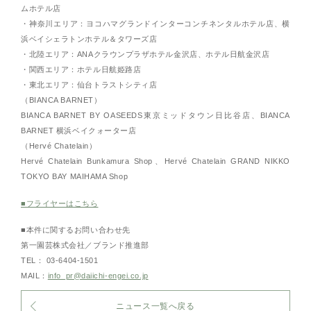
ムホテル店
・神奈川エリア：ヨコハマグランドインターコンチネンタルホテル店、横
浜ベイシェラトンホテル＆タワーズ店
・北陸エリア：ANAクラウンプラザホテル金沢店、ホテル日航金沢店
・関西エリア：ホテル日航姫路店
・東北エリア：仙台トラストシティ店
（BIANCA BARNET）
BIANCA BARNET BY OASEEDS東京ミッドタウン日比谷店、BIANCA
BARNET 横浜ベイクォーター店
（Hervé Chatelain）
Hervé Chatelain Bunkamura Shop、Hervé Chatelain GRAND NIKKO
TOKYO BAY MAIHAMA Shop
■フライヤーはこちら
■本件に関するお問い合わせ先
第一園芸株式会社／ブランド推進部
TEL： 03-6404-1501
MAIL：
info_pr@daiichi-engei.co.jp
ニュース一覧へ戻る