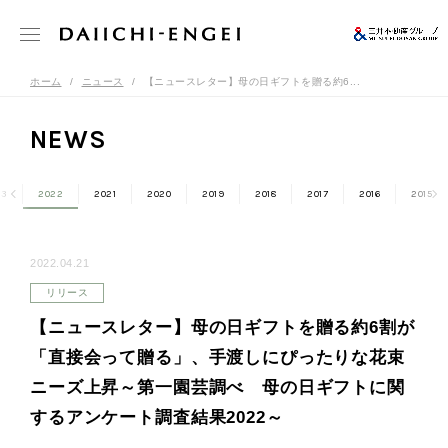
ホーム
ニュース
【ニュースレター】母の日ギフトを贈る約6...
NEWS
23
2022
2021
2020
2019
2018
2017
2016
2015
2022.04.21
リリース
【ニュースレター】母の日ギフトを贈る約6割が
「直接会って贈る」、手渡しにぴったりな花束
ニーズ上昇～第一園芸調べ 母の日ギフトに関
するアンケート調査結果2022～