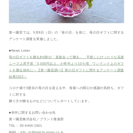
第一園芸では、5月8日（日）の「母の日」を前に、母の日ギフトに関する
アンケート調査を実施しました。
■News Letter
母の日ギフトを贈る約6割が「直接会って贈る」、手渡しにぴったりな花束
ニーズ上昇予算「5,000円以上」が昨年より10％増、ワンランク上のギフ
トを贈る傾向に～【第一園芸調べ】母の日ギフトに関するアンケート調査
結果2022～
コロナ禍で3度目の母の日を迎える中、母親への関心や感謝の気持ち、ギフ
トに対する
贈り方や贈るものなどについてレポートしています。
■本件に関するお問い合わせ先
第一園芸株式会社／ブランド推進部
TEL： 03-6404-1501
MAIL：
info_pr@daiichi-engei.co.jp