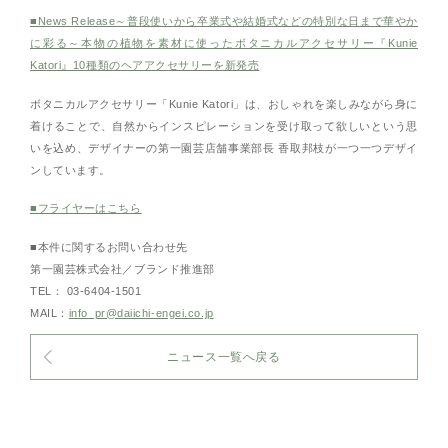
■News Release～普段使いから卒業式や結婚式などの特別な日まで華やか
に彩る～本物の植物を素材に使ったボタニカルアクセサリー『Kunie
Katori』10種類のヘアアクセサリーを新発売
ボタニカルアクセサリー「Kunie Katori」は、おしゃれを楽しみながら身に
着けることで、自然からインスピレーションを受け取って欲しいという思
いを込め、デザイナーの第一園芸店舗事業部長 香取邦枝が一つ一つデザイ
ンしています。
■フライヤーはこちら
■本件に関するお問い合わせ先
第一園芸株式会社／ブランド推進部
TEL： 03-6404-1501
MAIL：
info_pr@daiichi-engei.co.jp
ニュース一覧へ戻る