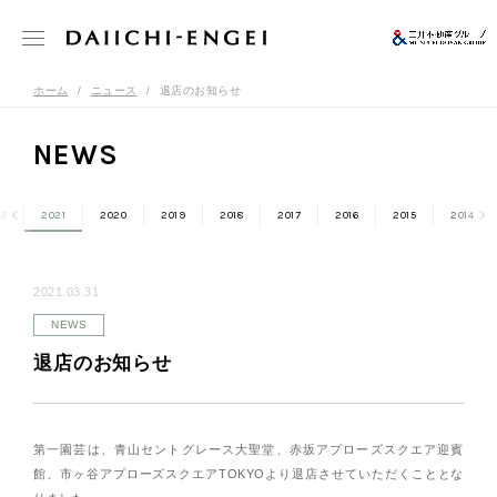
ホーム
ニュース
退店のお知らせ
NEWS
2
2021
2020
2019
2018
2017
2016
2015
2014
2021.03.31
NEWS
退店のお知らせ
第一園芸は、青山セントグレース大聖堂、赤坂アプローズスクエア迎賓
館、市ヶ谷アプローズスクエアTOKYOより退店させていただくこととな