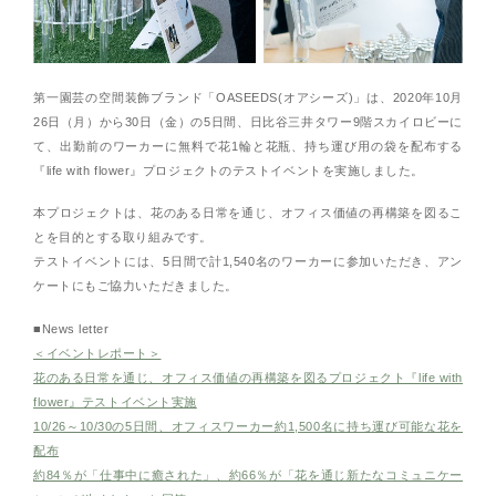
第一園芸の空間装飾ブランド「OASEEDS(オアシーズ)」は、2020年10月
26日（月）から30日（金）の5日間、日比谷三井タワー9階スカイロビーに
て、出勤前のワーカーに無料で花1輪と花瓶、持ち運び用の袋を配布する
『life with flower』プロジェクトのテストイベントを実施しました。
本プロジェクトは、花のある日常を通じ、オフィス価値の再構築を図るこ
とを目的とする取り組みです。
テストイベントには、5日間で計1,540名のワーカーに参加いただき、アン
ケートにもご協力いただきました。
■News letter
＜イベントレポート＞
花のある日常を通じ、オフィス価値の再構築を図るプロジェクト『life with
flower』テストイベント実施
10/26～10/30の5日間、オフィスワーカー約1,500名に持ち運び可能な花を
配布
約84％が「仕事中に癒された」、約66％が「花を通じ新たなコミュニケー