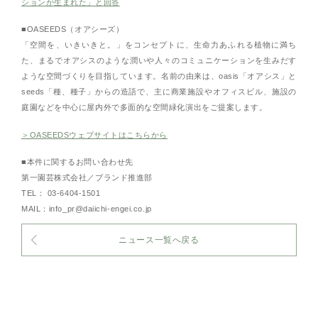
ションが生まれた」と回答
■OASEEDS（オアシーズ）
「空間を、いきいきと。」をコンセプトに、生命力あふれる植物に満ち
た、まるでオアシスのような潤いや人々のコミュニケーションを生みだす
ような空間づくりを目指しています。名前の由来は、oasis「オアシス」と
seeds「種、種子」からの造語で、主に商業施設やオフィスビル、施設の
庭園などを中心に屋内外で多面的な空間緑化演出をご提案します。
＞OASEEDSウェブサイトはこちらから
■本件に関するお問い合わせ先
第一園芸株式会社／ブランド推進部
TEL： 03-6404-1501
MAIL：info_pr@daiichi-engei.co.jp
ニュース一覧へ戻る