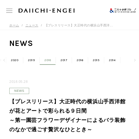
ホーム
ニュース
【プレスリリース】大正時代の横浜山手西洋...
NEWS
1
2020
2019
2018
2017
2016
2015
2014
2018.05.28
NEWS
【プレスリリース】大正時代の横浜山手西洋館
が花とアートで彩られる９日間
～第一園芸フラワーデザイナーによるバラ装飾
のなかで過ごす贅沢なひととき～