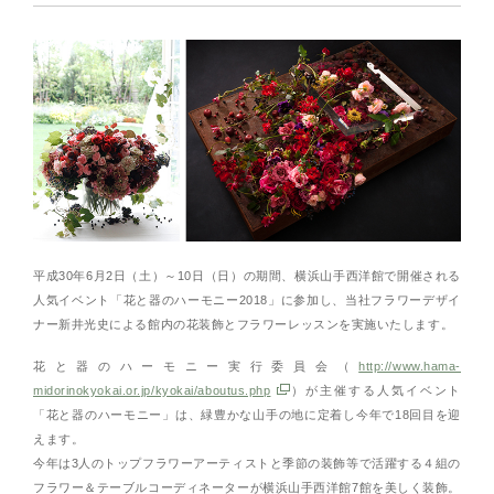
平成30年6月2日（土）～10日（日）の期間、横浜山手西洋館で開催される
人気イベント「花と器のハーモニー2018」に参加し、当社フラワーデザイ
ナー新井光史による館内の花装飾とフラワーレッスンを実施いたします。
花と器のハーモニー実行委員会（
http://www.hama-
midorinokyokai.or.jp/kyokai/aboutus.php
）が主催する人気イベント
「花と器のハーモニー」は、緑豊かな山手の地に定着し今年で18回目を迎
えます。
今年は3人のトップフラワーアーティストと季節の装飾等で活躍する４組の
フラワー＆テーブルコーディネーターが横浜山手西洋館7館を美しく装飾。