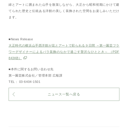
緑とアートに囲まれた山手を散策しながら、大正から昭和初期にかけて建
てられた歴史と伝統ある洋館の美しく装飾された空間をお楽しみいただけ
ます。
■News Release
大正時代の横浜山手西洋館が花とアートで彩られる９日間 ～第一園芸フラ
ワーデザイナーによるバラ装飾のなかで過ごす贅沢なひととき～ （PDF
843KB）
■本件に関するお問い合わせ先
第一園芸株式会社／管理本部 広報課
TEL： 03-6404-1501
ニュース一覧へ戻る