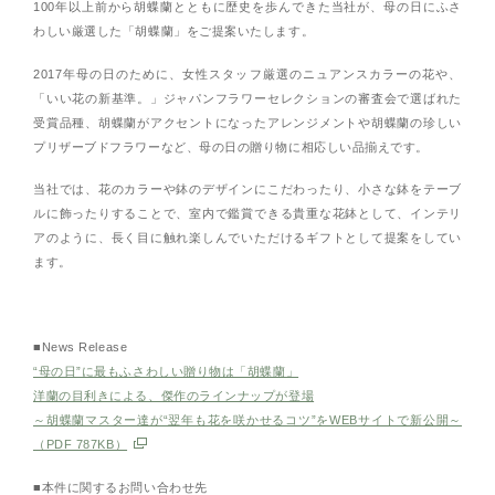
100年以上前から胡蝶蘭とともに歴史を歩んできた当社が、母の日にふさ
わしい厳選した「胡蝶蘭」をご提案いたします。
2017年母の日のために、女性スタッフ厳選のニュアンスカラーの花や、
「いい花の新基準。」ジャパンフラワーセレクションの審査会で選ばれた
受賞品種、胡蝶蘭がアクセントになったアレンジメントや胡蝶蘭の珍しい
プリザーブドフラワーなど、母の日の贈り物に相応しい品揃えです。
当社では、花のカラーや鉢のデザインにこだわったり、小さな鉢をテーブ
ルに飾ったりすることで、室内で鑑賞できる貴重な花鉢として、インテリ
アのように、長く目に触れ楽しんでいただけるギフトとして提案をしてい
ます。
■News Release
“母の日”に最もふさわしい贈り物は「胡蝶蘭」
洋蘭の目利きによる、傑作のラインナップが登場
～胡蝶蘭マスター達が“翌年も花を咲かせるコツ”をWEBサイトで新公開～
（PDF 787KB）
■本件に関するお問い合わせ先