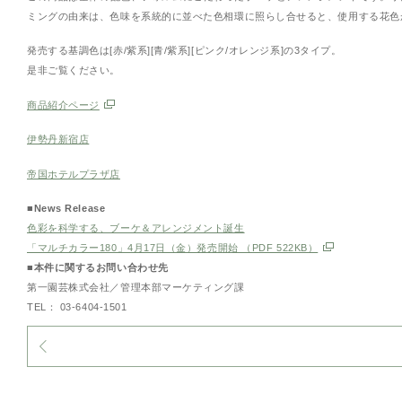
ミングの由来は、色味を系統的に並べた色相環に照らし合せると、使用する花色が
発売する基調色は[赤/紫系][青/紫系][ピンク/オレンジ系]の3タイプ。
是非ご覧ください。
商品紹介ページ
伊勢丹新宿店
帝国ホテルプラザ店
■News Release
色彩を科学する、ブーケ＆アレンジメント誕生
「マルチカラー180」4月17日（金）発売開始 （PDF 522KB）
■本件に関するお問い合わせ先
第一園芸株式会社／管理本部マーケティング課
TEL： 03-6404-1501