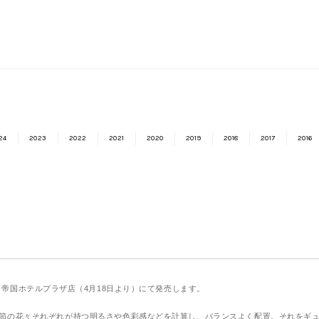
24
2023
2022
2021
2020
2019
2018
2017
2016
、帝国ホテルプラザ店（4月18日より）にて発売します。
節の花々それぞれが持つ明るさや色彩感などを計算し、バランスよく配置。それをギ