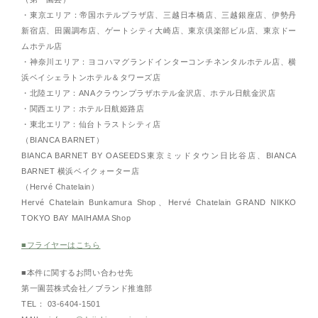
・東京エリア：帝国ホテルプラザ店、三越日本橋店、三越銀座店、伊勢丹
新宿店、田園調布店、ゲートシティ大崎店、東京倶楽部ビル店、東京ドー
ムホテル店
・神奈川エリア：ヨコハマグランドインターコンチネンタルホテル店、横
浜ベイシェラトンホテル＆タワーズ店
・北陸エリア：ANAクラウンプラザホテル金沢店、ホテル日航金沢店
・関西エリア：ホテル日航姫路店
・東北エリア：仙台トラストシティ店
（BIANCA BARNET）
BIANCA BARNET BY OASEEDS東京ミッドタウン日比谷店、BIANCA
BARNET 横浜ベイクォーター店
（Hervé Chatelain）
Hervé Chatelain Bunkamura Shop、Hervé Chatelain GRAND NIKKO
TOKYO BAY MAIHAMA Shop
■フライヤーはこちら
■本件に関するお問い合わせ先
第一園芸株式会社／ブランド推進部
TEL： 03-6404-1501