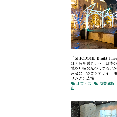
「SHIODOME Bright T
輝く時を感じる～」日本
地を10色の光のうつろい
み込む（汐留シオサイト1
サンクン広場）
オフィス
商業施設
出