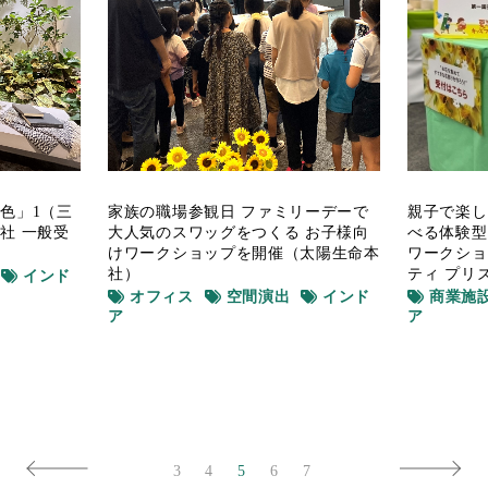
色」1（三
家族の職場参観日 ファミリーデーで
親子で楽し
社 一般受
大人気のスワッグをつくる お子様向
べる体験型
けワークショップを開催（太陽生命本
ワークショ
社）
ティ プリ
インド
オフィス
空間演出
インド
商業施
ア
ア
3
4
5
6
7