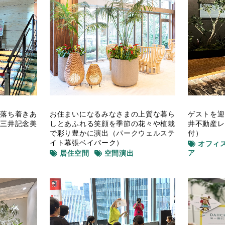
に落ち着きあ
お住まいになるみなさまの上質な暮ら
ゲストを迎
（三井記念美
しとあふれる笑顔を季節の花々や植栽
井不動産レ
で彩り豊かに演出（パークウェルステ
付）
イト幕張ベイパーク）
オフィ
ア
居住空間
空間演出