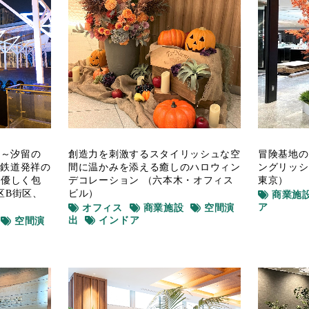
ime～汐留の
冒険基地の
創造力を刺激するスタイリッシュな空
の鉄道発祥の
ングリッシ
間に温かみを添える癒しのハロウィン
が優しく包
東京）
デコレーション （六本木・オフィス
区B街区、
ビル）
商業施
ア
オフィス
商業施設
空間演
出
インドア
空間演