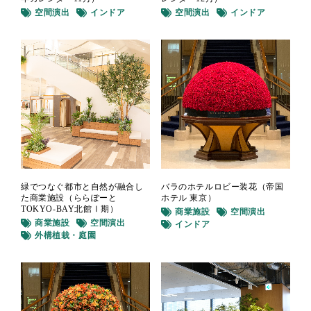
空間演出
インドア
空間演出
インドア
緑でつなぐ都市と自然が融合し
バラのホテルロビー装花（帝国
た商業施設（ららぽーと
ホテル 東京）
TOKYO-BAY北館Ⅰ期）
商業施設
空間演出
商業施設
空間演出
インドア
外構植栽・庭園