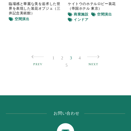
臨場感と華麗な美を追求した世
ケイトウのホテルロビー装花
界を表現した装花オブジェ（三
（帝国ホテル 東京）
井記念美術館）
商業施設
空間演出
空間演出
インドア
1
2
3
4
5
お問い合わせ