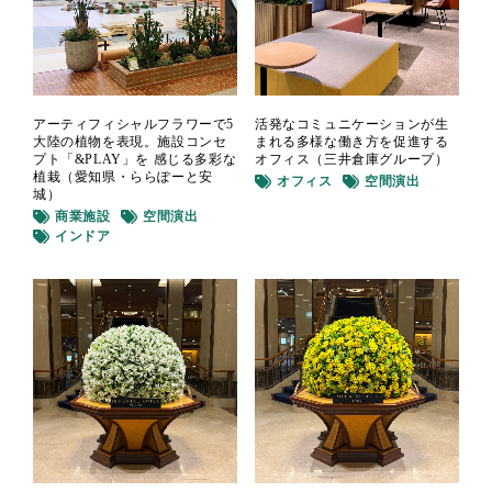
活発なコミュニケーションが生
アーティフィシャルフラワーで5
まれる多様な働き方を促進する
大陸の植物を表現。施設コンセ
オフィス（三井倉庫グループ）
プト「&PLAY」を 感じる多彩な
植栽（愛知県・ららぽーと安
オフィス
空間演出
城）
商業施設
空間演出
インドア