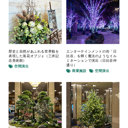
歴史と自然があふれる世界観を
エンターテインメントの街「⽇
表現した装花オブジェ（三井記
⽐⾕」を輝く魔法のようなイル
念美術館）
ミネーションで演出（日比谷仲
通り）
空間演出
商業施設
空間演出