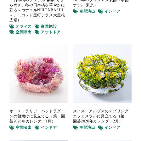
「日本橋のシンボル“麒麟”がき
2025年のクリスマス装飾（帝国
らめき、冬の日本橋を華やかに
ホテル 東京）
彩る～カナエルNIHONBASHI
空間演出
インドア
～」（コレド室町テラス大屋根
広場）
オフィス
商業施設
空間演出
アウトドア
オーストラリア・ハットラグー
スイス・アルプスのスプリング
ンの朝焼けに見立てる（第一園
エフェメラルに見立てる（第一
芸2026年カレンダー1月）
園芸2026年カレンダー2月）
空間演出
インドア
空間演出
インドア