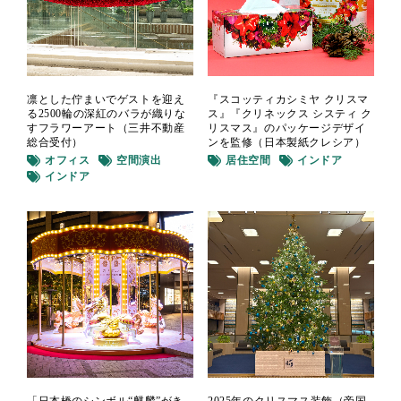
凛とした佇まいでゲストを迎え
『スコッティカシミヤ クリスマ
る2500輪の深紅のバラが織りな
ス』『クリネックス システィ ク
すフラワーアート（三井不動産
リスマス』のパッケージデザイ
総合受付）
ンを監修（日本製紙クレシア）
オフィス
空間演出
居住空間
インドア
インドア